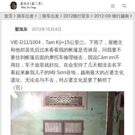
首页
骑车出发
｜
骑车出发
2012骑行亚非
2012-09 骑行越南
正文
翟旭东
2012年10月4日
VIE-D11/1004，Tam Kỳ+15公里㊂。下雨了，屋檐主
和他邻居先后过来看看我的帐篷是否淋湿，问我要不
要住到帐篷后面的摩托车修理铺去，我说Cảm ơn不
用拉，车子放里就好拉。在会安待了几天都没去名字
看起来象我儿子的Mỹ Sơn谷地，越南最大的占婆文化
遗址。无论去与不去，对占婆文化是要了解些了
（完）