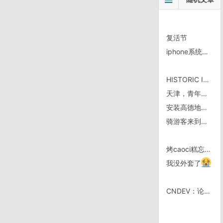
复活节
iphone系统提示了消息，但是打开看不到
HISTORIC ILLINOIS US 66
天津，青年餐厅解放桥店
安装高德地图，作好入墙准备
骑游客来到拉髓加斯 开档男大战赌博机器（下）
烤caoci糕忘了在模具上喷油了，下不来了
我没外套了
CNDEV：论坛改变数据库结构，并加锁贴功能