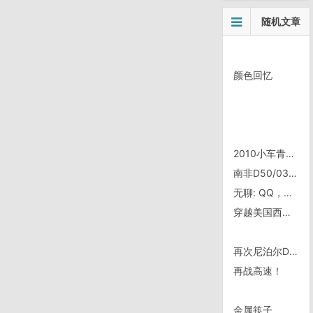
随机文章
颜色回忆
2010小车青海行，3 进入青海
南非D50/0306，Riviersdale城外
无聊: QQ，48级，三个太阳，特此留念
穿越美国西部房车自驾游
再次尼泊尔D16/0922，蚂蚁的搜索能力太强了
再战高速！
金属筷子