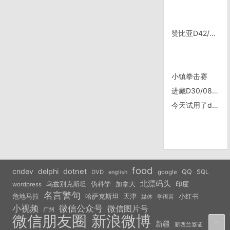
赞比亚D42/1203, 沉甸甸的行李，满满的都是爱
小镇拳击赛
进藏D30/0818, 西大滩、昆仑山口、不冻泉、索南达杰自然保护站
今天试用了delphi2005
food
cndev
delphi
dotnet
QQ
SQL
DVD
google
english
北漂码头
乌兹别克斯坦
伪科学
加拿大
印度
wordpress
名言警句
危地马拉
天津
小红书
哈萨克斯坦
学语言
媒体
小视频
微信公众号
微信图片号
广州
微信朋友圈
新浪微博
新疆
新西兰签证