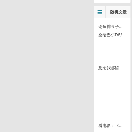
随机文章
论鱼排豆子饭的正确吃法
桑给巴尔D6/0927，Jambiani
想念我那留在美国的自行车
看电影：《极地特快》