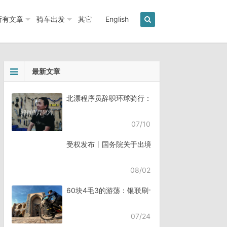
所有文章
骑车出发
其它
English
最新文章
北漂程序员辞职环球骑行：7年骑行45个国家《骑
07/10
受权发布丨国务院关于出境入境管理的规定
08/02
60块4毛3的游荡：银联刷卡失败，却扣了钱
07/24