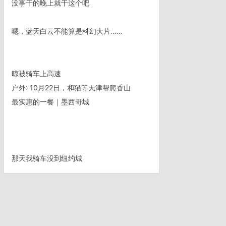
没事干的晚上就干这个吧
嗯，蓝天白云不能算是科幻大片……
晾被骑车上高速
户外: 10月22日，和猫等天津帮爬香山
最实惠的一餐｜墨西哥城
那天我骑车没到纽约城