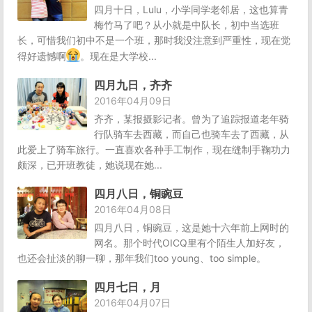
四月十日，Lulu，小学同学老邻居，这也算青
梅竹马了吧？从小就是中队长，初中当选班
长，可惜我们初中不是一个班，那时我没注意到严重性，现在觉
得好遗憾啊
。现在是大学校...
四月九日，齐齐
2016年04月09日
齐齐，某报摄影记者。曾为了追踪报道老年骑
行队骑车去西藏，而自己也骑车去了西藏，从
此爱上了骑车旅行。一直喜欢各种手工制作，现在缝制手鞠功力
颇深，已开班教徒，她说现在她...
四月八日，铜豌豆
2016年04月08日
四月八日，铜豌豆，这是她十六年前上网时的
网名。那个时代OICQ里有个陌生人加好友，
也还会扯淡的聊一聊，那年我们too young、too simple。
四月七日，月
2016年04月07日