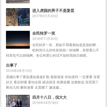
进入虎园的男子不是姜昆
2017年01月30日
全民转罗一笑
2016年11月30日
全民转罗一笑，那贴不用看都知道是假的啊，
机构凭什么你转发就捐一块钱啊，有那爱心不
转发也可以捐钱啊。各位有爱心的话不如给我捐点钱呢。
出事了
2016年06月10日
震撼出事了紧急通知速速扩散 最新报道 你知道吗 一定要看 深度
好文 看后秒懂 轰动全国 据说很灵 抓紧收藏 这都敢说 笑死我了
教你几招 删前速看 太震撼了 越读越...
四月十八日，倪大大
2016年04月18日