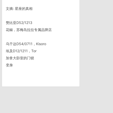
文摘: 星座的真相
赞比亚D52/1213
花椒，苏梅岛拉拉专属品牌店
乌干达D54/0711，Kisoro
埃及D12/1211，Tor
加拿大卧室的门锁
变身