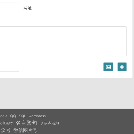
网址
QQ
SQL
ogle
wordpress
名言警句
危地马拉
哈萨克斯坦
公众号
微信图片号