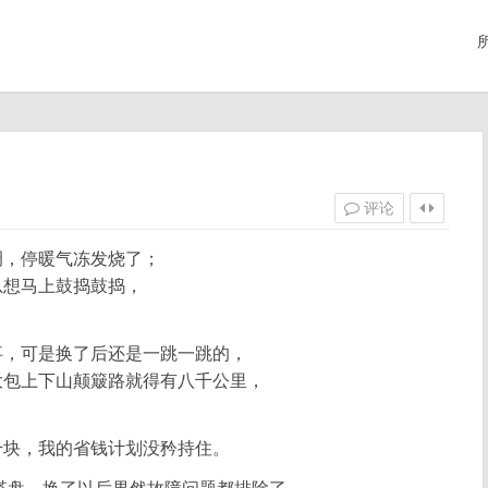
评论
调，停暖气冻发烧了；
总想马上鼓捣鼓捣，
事，可是换了后还是一跳一跳的，
大包上下山颠簸路就得有八千公里，
千块，我的省钱计划没矜持住。