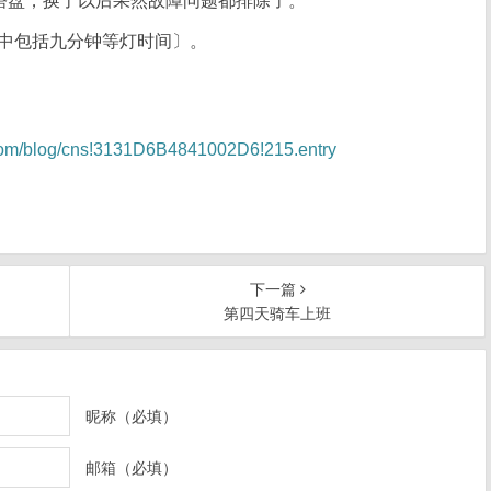
么塔盘，换了以后果然故障问题都排除了。
〔其中包括九分钟等灯时间〕。
e.com/blog/cns!3131D6B4841002D6!215.entry
下一篇
第四天骑车上班
昵称（必填）
邮箱（必填）