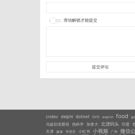
滑动解锁才能提交
food
cndev
delphi
dotnet
DVD
go
english
北漂码头
乌兹别克斯坦
伪科学
加拿大
印度
小视频
微信
天津
小红书
学语言
媒体
广州