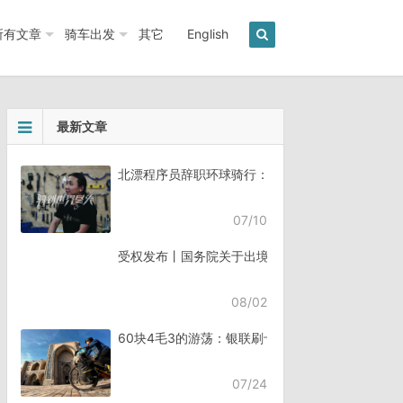
所有文章
骑车出发
其它
English
最新文章
北漂程序员辞职环球骑行：7年骑行45个国家《骑
07/10
受权发布丨国务院关于出境入境管理的规定
08/02
60块4毛3的游荡：银联刷卡失败，却扣了钱
07/24