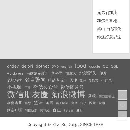
兄弟们加油
加尔各答地摊界的新星 by @柿子在野
桌山上的蹄兔
你还好意思送
food
cndev
delphi
dotnet
QQ
SQL
DVD
google
english
北漂码头
乌兹别克斯坦
伪科学
加拿大
印度
wordpress
名言警句
危地马拉
天津
小红书
哈萨克斯坦
学语言
媒体
小视频
微信公众号
微信图片号
广州
微信朋友圈
新浪微博
新疆
新西兰签证
签证
美国
格鲁吉亚
西藏
猜想
美国签证
视频
育空
行李
香山
阿塞拜疆
阿拉斯加
阿根廷
骑行者
麻将
Copyright © Zhai Xu Dong, SINCE 1979