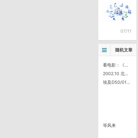
07/11
随机文章
看电影：《达芬奇密码》
2002.10 北京～五台山 骑行(436km)
埃及D50/0117，卢克索
等风来