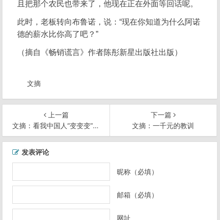
且把那个农民也带来了，他现在正在外面等回话呢。
此时，老板转向布鲁诺，说：“现在你知道为什么阿诺
德的薪水比你高了吧？”
（摘自《畅销谎言》作者陈彤新星出版社出版）
文摘
上一篇
下一篇
文摘：看我中国人“变变变”——25年流行全纪录
文摘：一千元的教训
文
发表评论
章
导
昵称（必填）
航
邮箱（必填）
网址