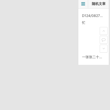
随机文章
D124/0827，磨憨口岸
忙
一张张二十的数着真累
你可以靠饼和汽水，一天花1美金过活
【文摘】美国士兵守则
技术: .NET 2.0 Beta 2, Collection 没有了？