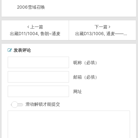
2006雪域召唤
上一篇
下一篇
出藏D11/1004, 鲁朗~通麦
出藏D13/1006, 通麦——波密
文
发表评论
章
导
昵称（必填）
航
邮箱（必填）
网址
滑动解锁才能提交