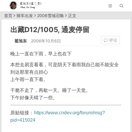
首页
骑车出发
2006雪域召唤
正文
出藏D12/1005, 通麦停留
评论
翟旭东
2006年10月6日
晚上一直在下雨，早上也在下
本想去易贡看看，可是阴天下着雨我自己能不能安全
到达那里有点担心
上午雨一直下着。
干脆不走了，再歇一天。睡了一天觉。
下午好像天晴了一些。
原贴链接：
https://www.cndev.org/forum/msg?
pid=415024