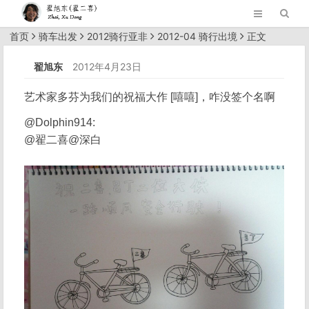
首页
骑车出发
2012骑行亚非
2012-04 骑行出境
正文
翟旭东
2012年4月23日
艺术家多芬为我们的祝福大作 [嘻嘻]，咋没签个名啊
@Dolphin914:
@翟二喜@深白