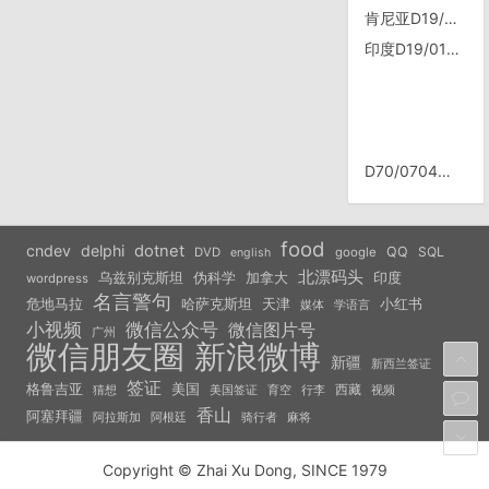
肯尼亚D19/0518，Suam口岸
印度D19/0131，mysore
D70/0704，马熊沟
food
cndev
delphi
dotnet
QQ
SQL
DVD
google
english
北漂码头
乌兹别克斯坦
伪科学
加拿大
印度
wordpress
名言警句
危地马拉
天津
小红书
哈萨克斯坦
学语言
媒体
小视频
微信公众号
微信图片号
广州
微信朋友圈
新浪微博
新疆
新西兰签证
签证
美国
格鲁吉亚
西藏
猜想
美国签证
视频
育空
行李
香山
阿塞拜疆
阿拉斯加
阿根廷
骑行者
麻将
Copyright © Zhai Xu Dong, SINCE 1979