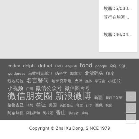
埃塞D5/0306，早上5:30
骑行在埃塞俄比亚
埃塞D46/0416，Butajira
food
cndev
delphi
dotnet
QQ
SQL
DVD
google
english
北漂码头
乌兹别克斯坦
伪科学
加拿大
印度
wordpress
名言警句
危地马拉
天津
小红书
哈萨克斯坦
学语言
媒体
小视频
微信公众号
微信图片号
广州
微信朋友圈
新浪微博
新疆
新西兰签证
签证
美国
格鲁吉亚
西藏
猜想
美国签证
视频
育空
行李
香山
阿塞拜疆
阿拉斯加
阿根廷
骑行者
麻将
Copyright © Zhai Xu Dong, SINCE 1979