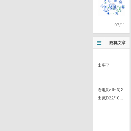
07/11
随机文章
出事了
看电影: 叶问2
出藏D22/1015, 东达拉脚下的货车——竹卡