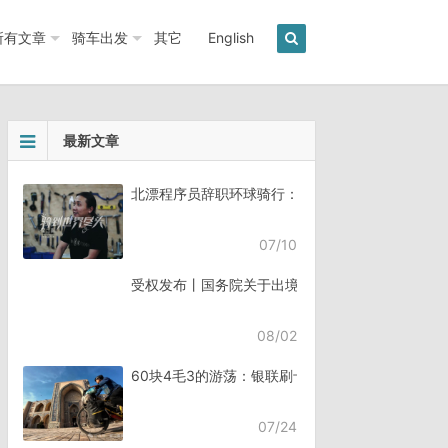
所有文章
骑车出发
其它
English
最新文章
北漂程序员辞职环球骑行：7年骑行45个国家《骑
07/10
受权发布丨国务院关于出境入境管理的规定
08/02
60块4毛3的游荡：银联刷卡失败，却扣了钱
07/24