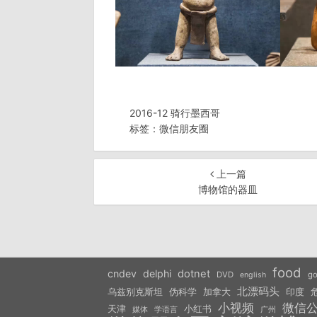
2016-12 骑行墨西哥
标签：
微信朋友圈
上一篇
博物馆的器皿
food
cndev
delphi
dotnet
DVD
go
english
北漂码头
乌兹别克斯坦
伪科学
加拿大
印度
小视频
微信
天津
小红书
学语言
媒体
广州