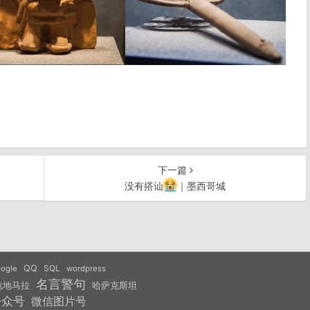
下一篇
没有搭讪
｜墨西哥城
QQ
SQL
ogle
wordpress
名言警句
危地马拉
哈萨克斯坦
公众号
微信图片号