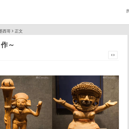
行墨西哥
正文
～作～