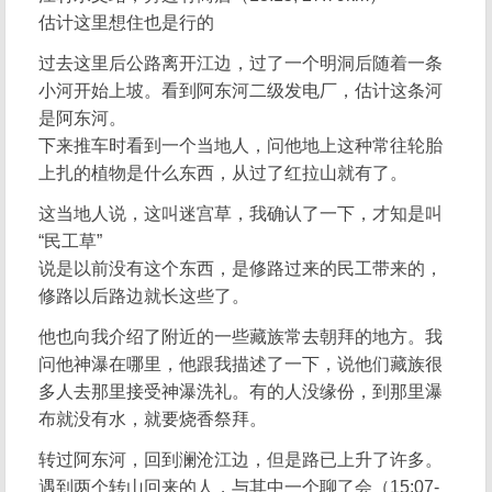
估计这里想住也是行的
过去这里后公路离开江边，过了一个明洞后随着一条
小河开始上坡。看到阿东河二级发电厂，估计这条河
是阿东河。
下来推车时看到一个当地人，问他地上这种常往轮胎
上扎的植物是什么东西，从过了红拉山就有了。
这当地人说，这叫迷宫草，我确认了一下，才知是叫
“民工草”
说是以前没有这个东西，是修路过来的民工带来的，
修路以后路边就长这些了。
他也向我介绍了附近的一些藏族常去朝拜的地方。我
问他神瀑在哪里，他跟我描述了一下，说他们藏族很
多人去那里接受神瀑洗礼。有的人没缘份，到那里瀑
布就没有水，就要烧香祭拜。
转过阿东河，回到澜沧江边，但是路已上升了许多。
遇到两个转山回来的人，与其中一个聊了会（15:07-