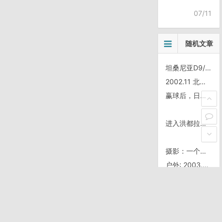
07/11
随机文章
坦桑尼亚D9/0806
2002.11 北京，香山～八大处～模式口，游走
赢球后，日本保守派抗议中国历史教科书
进入洪都拉斯
摄影：一个扭曲照片的分析
户外: 2003.06 北京～门头沟斋堂水库 骑行往返(80km*2)
看电影: 波普先生的企鹅
偷窥角度
新闻：广告界策划“后羿射日”痛击日“霸道”广告