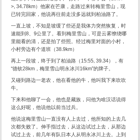
>, 34.78km）他家在芒康，走路过来转梅里雪山，现
已转完回家，他说再往前走没多远就到柏油路了。
一直上坡，不知是坡缓了些还是我体力突然恢复，时
速能到8、9公里了。看到梅里雪山，可是云雾缭绕哪
里能看的清，还是拍了些照。经过梅里对面的小村，
小村旁边有个道班（38.9km）
再上一段坡，终于到了柏油路（15:55, 39.34），有
“德钦28km，梅里雪山明永冰川16km”的牌子。
又碰到路边一老农，他在看他的牛，他叫我下来吹吹
牛。
下来和他聊了一会，他也是藏族，问他为啥汉话说得
这么好呢，他说他以前当过兵。
他说这梅里雪山一直没有人上去过，他所知的上去几
次都失败了。伸手指过去，从这边试过上去，从那边
试过上去，前几年有队日本人从明永冰川上去。上到