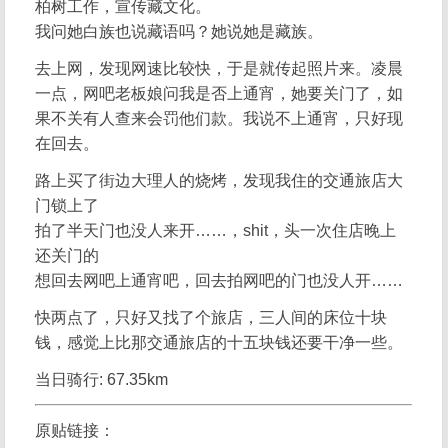
柏树工作，宣传藏文化。
我问她白族也说藏语吗？她说她是藏族。
去上网，发现网速比较快，于是就传起照片来。凌晨
一点，网吧老板娘问我是否上通宵，她要关门了，如
果不关有人查来会罚他们款。我说不上通宵，只好现
在回去。
路上买了街边大理人的烧烤，发现我住的交通旅店大
门锁上了
拍了半天门也没人来开……，shit，头一次住店晚上
还关门的
想回去网吧上通宵吧，回去拍网吧的门也没人开……
快两点了，只好又找了个旅店，三人间的床位十块
钱，感觉上比那交通旅店的十五块钱还要干净一些。
当日骑行: 67.35km
原贴链接：