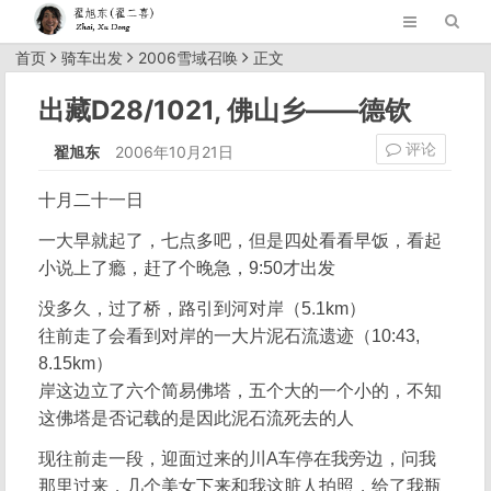
首页
骑车出发
2006雪域召唤
正文
出藏D28/1021, 佛山乡——德钦
评论
翟旭东
2006年10月21日
十月二十一日
一大早就起了，七点多吧，但是四处看看早饭，看起
小说上了瘾，赶了个晚急，9:50才出发
没多久，过了桥，路引到河对岸（5.1km）
往前走了会看到对岸的一大片泥石流遗迹（10:43,
8.15km）
岸这边立了六个简易佛塔，五个大的一个小的，不知
这佛塔是否记载的是因此泥石流死去的人
现往前走一段，迎面过来的川A车停在我旁边，问我
那里过来，几个美女下来和我这脏人拍照，给了我瓶