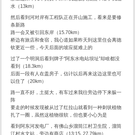
水（13km）
然后看到河对岸有工程队正在开山施工，看来是要修
条新路
路一会又被引回东岸（15.70km）
桥边有旅店和食宿，我心道如果昨天到这里住会离德
钦更近一些，今天后面的坡应挺难上的
过了一个明洞后看到牌子“阿东水电站坝址”却啥都没
看到（18.3km）
后面一段有人在盖房子，估计以后再来这边这里也可
以住了（20km）
路一直不好，土挺大，有车过来我往旁边停下来躲一
阵
要走的时候发现被从过了红拉山就看到一种刺状植物
扎了一圈，虽然这植物很软，但也要小心为是
看到阿东河发电厂，有佛山乡溜筒江村卫生院，溜筒
江村水文站，旁边有商店（13:15, 27.79km）