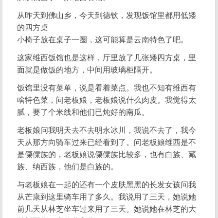
从昨天到佛山乡，今天到德钦，发现饭馆里都用低矮
的四方桌
小椅子放在桌子一圈，这可能算是云南特色了吧。
这家维西饭馆也是这样，厅里放了几张矮四方桌，里
面就是做饭的地方，中间用玻璃柜隔开。
饭馆里没有菜单，说是看着菜点。我也不知有维西有
啥特色菜，问老板娘，老板娘说什么肉皮。我觉得太
腻，要了个米线和他们已炖好的南瓜。
老板娘问我明天去不去明永冰川，我说不去了，我今
天从那方向骑车过来已经看到了。问老板娘维西是不
是傈僳族的，老板娘说傈僳族比较多，也有白族、藏
族、纳西族，他们是白族的。
与老板娘在一起的还有一个皮肤黑黑的长发女孩问我
从芒康到这里骑车用了多久。我说用了三天，她说她
前几天从林芝坐车过来用了三天。她说她在林芝的大