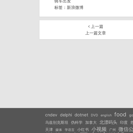
骑车出发
标签：
新浪微博
上一篇
上一篇文章
food
cndev
delphi
dotnet
DVD
go
english
北漂码头
乌兹别克斯坦
伪科学
加拿大
印度
小视频
微信
天津
小红书
学语言
媒体
广州