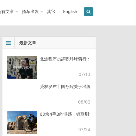
所有文章
骑车出发
其它
English
最新文章
北漂程序员辞职环球骑行：7年骑行45个国家《骑
07/10
受权发布丨国务院关于出境入境管理的规定
08/02
60块4毛3的游荡：银联刷卡失败，却扣了钱
07/24