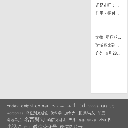
还是走吧：从 San Cristóbal 到边境
信用卡拒付与盗用
文摘: 星座的真相
骑游客来到拉髓加斯 开档男大战赌博机器（下）
户外: 6月29日，随行TOM骑行北戴河
food
cndev
delphi
dotnet
QQ
SQL
DVD
google
english
北漂码头
乌兹别克斯坦
伪科学
加拿大
印度
wordpress
名言警句
危地马拉
天津
小红书
哈萨克斯坦
学语言
媒体
小视频
微信公众号
微信图片号
广州