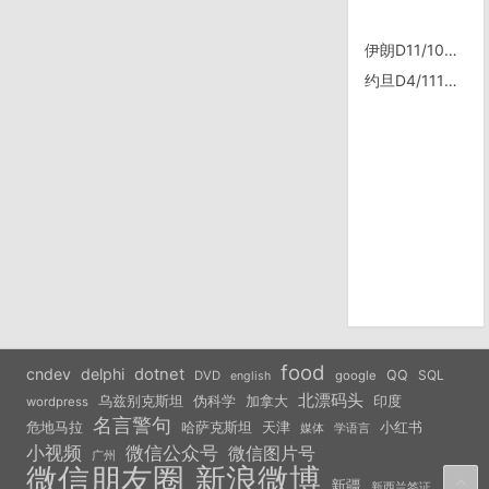
伊朗D11/1025，伊斯法罕soffe汽车站
约旦D4/1116，转向Madaba
food
cndev
delphi
dotnet
QQ
SQL
DVD
google
english
北漂码头
乌兹别克斯坦
伪科学
加拿大
印度
wordpress
名言警句
危地马拉
天津
小红书
哈萨克斯坦
学语言
媒体
小视频
微信公众号
微信图片号
广州
微信朋友圈
新浪微博
新疆
新西兰签证