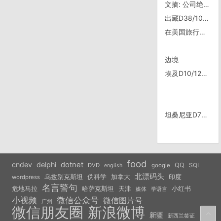
文摘: 公司绝不会告诉你的20大秘密
出藏D38/1031，树底——彝族小村
在美国旅行时与美国警察的各种接触
边境
埃及D10/1209，Dahab
坦桑尼亚D73/1009，小村到小村
food
cndev
delphi
dotnet
QQ
SQL
DVD
google
english
北漂码头
乌兹别克斯坦
伪科学
加拿大
印度
wordpress
名言警句
危地马拉
天津
小红书
哈萨克斯坦
学语言
媒体
小视频
微信公众号
微信图片号
广州
微信朋友圈
新浪微博
新疆
新西兰签证