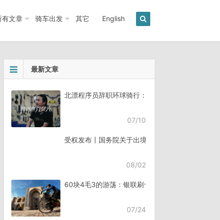
所有文章
骑车出发
其它
English
最新文章
北漂程序员辞职环球骑行：7年骑行45个国家《骑
07/10
受权发布丨国务院关于出境入境管理的规定
08/02
60块4毛3的游荡：银联刷卡失败，却扣了钱
07/24