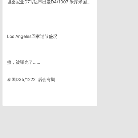
坦桑尼亚D71/达市出发D4/1007 米库米国家公园
Los Angeles回家过节盛况
擦，被曝光了……
泰国D35/1222, 后会有期