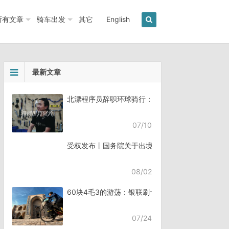
所有文章
骑车出发
其它
English
最新文章
北漂程序员辞职环球骑行：7年骑行45个国家《骑
07/10
受权发布丨国务院关于出境入境管理的规定
08/02
60块4毛3的游荡：银联刷卡失败，却扣了钱
07/24