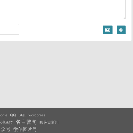
QQ
SQL
ogle
wordpress
名言警句
危地马拉
哈萨克斯坦
公众号
微信图片号