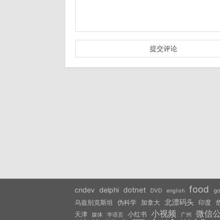
food
cndev
delphi
dotnet
DVD
go
english
北漂码头
乌兹别克斯坦
伪科学
加拿大
印度
小视频
微信
天津
小红书
学语言
媒体
广州