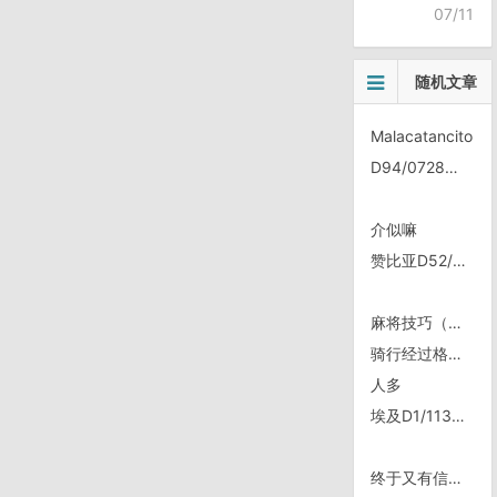
07/11
随机文章
Malacatancito
D94/0728，避雨
介似嘛
赞比亚D52/1213
麻将技巧（转）
骑行经过格鲁吉亚西格纳吉
人多
埃及D1/1130，Nuweba~Dahab
终于又有信号啦～