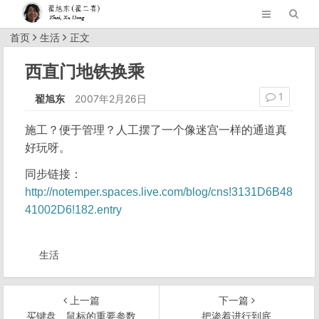
首页
生活
正文
西直门地铁换乘
1
翟旭东
2007年2月26日
施工？便于管理？人工摆了一个像迷宫一样的通道真
好玩呀。
同步链接：
http://notemper.spaces.live.com/blog/cns!3131D6B48
41002D6!182.entry
生活
上一篇
下一篇
买键盘、鼠标的重要参数
把渗着进行到底