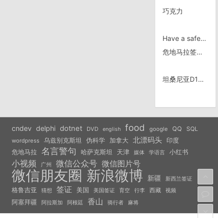
巧克力
Have a safe trip.
危地马拉签证明天再来｜骑行墨西哥
坦桑尼亚D16/0813，Maswa禁猎区边上
food
cndev
delphi
dotnet
QQ
SQL
DVD
google
english
北漂码头
乌兹别克斯坦
伪科学
加拿大
印度
wordpress
名言警句
危地马拉
天津
小红书
哈萨克斯坦
学语言
媒体
小视频
微信公众号
微信图片号
广州
微信朋友圈
新浪微博
新疆
新西兰签证
签证
美国
格鲁吉亚
西藏
猜想
美国签证
视频
育空
行李
香山
阿塞拜疆
阿拉斯加
阿根廷
骑行者
麻将