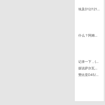
埃及D12/1211，Tor
什么？阿姆斯特朗去世了？
记录一下，(–i)+(–i)，问问学校的老师，如果这样的提目怎么答
据说萨尔瓦多only用美元
赞比亚D45/1206，终于赶上这“屎”车啦