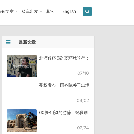
所有文章
骑车出发
其它
English
最新文章
北漂程序员辞职环球骑行：7年骑行45个国家《骑
07/10
受权发布丨国务院关于出境入境管理的规定
08/02
60块4毛3的游荡：银联刷卡失败，却扣了钱
07/24