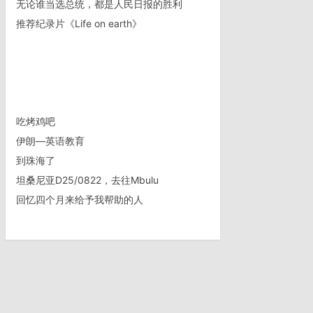
无论谁当选总统，都是人民日报的胜利
推荐纪录片《Life on earth》
吃烤鸡吧
伊朗—英语教育
到珠海了
坦桑尼亚D25/0822，去往Mbulu
回忆四个月来给予我帮助的人