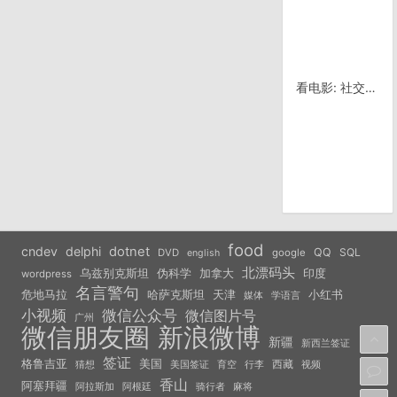
看电影: 社交网络，讲述geek企业家自己的故事
food
cndev
delphi
dotnet
QQ
SQL
DVD
google
english
北漂码头
乌兹别克斯坦
伪科学
加拿大
印度
wordpress
名言警句
危地马拉
天津
小红书
哈萨克斯坦
学语言
媒体
小视频
微信公众号
微信图片号
广州
微信朋友圈
新浪微博
新疆
新西兰签证
签证
美国
格鲁吉亚
西藏
猜想
美国签证
视频
育空
行李
香山
阿塞拜疆
阿拉斯加
阿根廷
骑行者
麻将