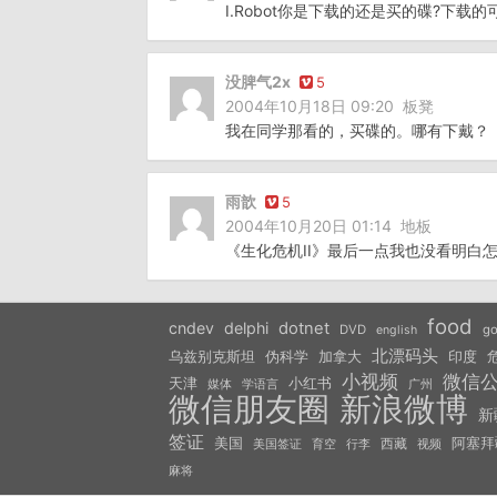
I.Robot你是下载的还是买的碟?下载
没脾气2x
5
2004年10月18日 09:20
板凳
我在同学那看的，买碟的。哪有下戴？
雨歆
5
2004年10月20日 01:14
地板
《生化危机II》最后一点我也没看明白
food
cndev
delphi
dotnet
DVD
go
english
北漂码头
乌兹别克斯坦
伪科学
加拿大
印度
小视频
微信
天津
小红书
学语言
媒体
广州
微信朋友圈
新浪微博
新
签证
美国
西藏
阿塞拜
美国签证
视频
育空
行李
麻将