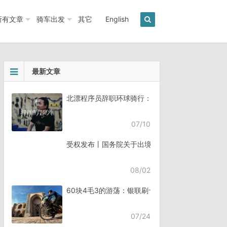
所有文章
骑车出发
其它
English
最新文章
北漂程序员辞职环球骑行：7年骑行45个国家《骑
07/10
受权发布丨国务院关于出境入境管理的规定
08/02
60块4毛3的游荡：银联刷卡失败，却扣了钱
07/24