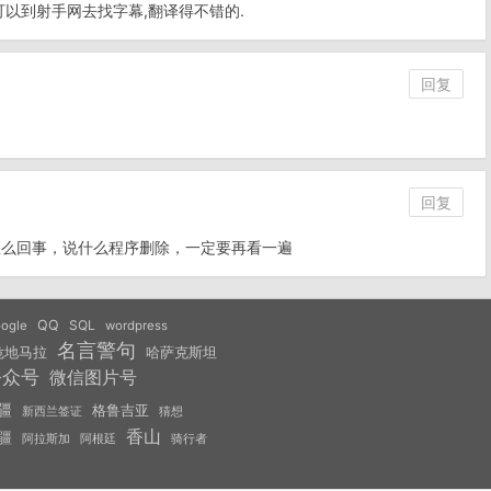
的可以到射手网去找字幕,翻译得不错的.
回复
回复
怎么回事，说什么程序删除，一定要再看一遍
QQ
SQL
ogle
wordpress
名言警句
危地马拉
哈萨克斯坦
公众号
微信图片号
疆
格鲁吉亚
猜想
新西兰签证
香山
疆
阿拉斯加
阿根廷
骑行者