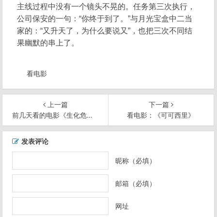
主线过程中没有一个镜头不晃的。任务第三次执行，
公司保安的一句：“你终于到了。”与月光宝盒中二当
家的：“又升天了，为什么要说又”，也把三次不同结
果幽默的串上了。
看电影
上一篇
下一篇
前几天看的电影《生化危机II》《I, Robot》
看电影：《可可西里》
文
发表评论
章
导
昵称（必填）
航
邮箱（必填）
网址