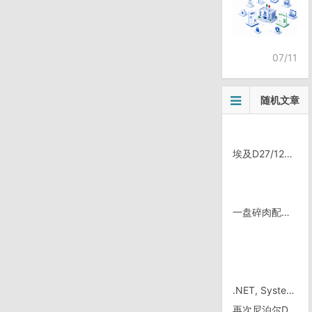
07/11
随机文章
埃及D27/1226，亚历山大的菜市场
一盘碎肉配上玉米饼 还是 数个tacos?
.NET, System.Web.Mail.SmtpMail 的多线程不安全问题
再次尼泊尔D16/0922，蚂蚁的搜索能力太强了