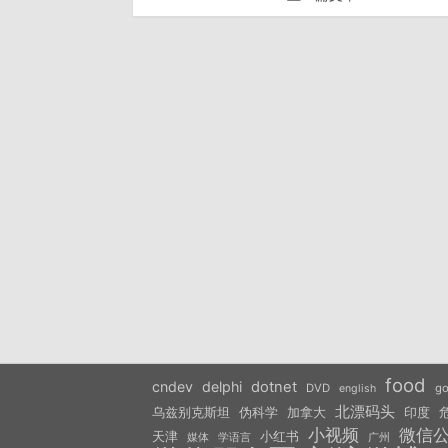
food
cndev
delphi
dotnet
DVD
go
english
北漂码头
乌兹别克斯坦
伪科学
加拿大
印度
小视频
微信
天津
小红书
学语言
媒体
广州