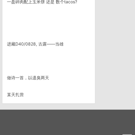
一盘碎肉配上玉米饼 还是 数个tacos?
进藏D40/0828, 古露——当雄
做诗一首，以遗臭两天
某天扎营