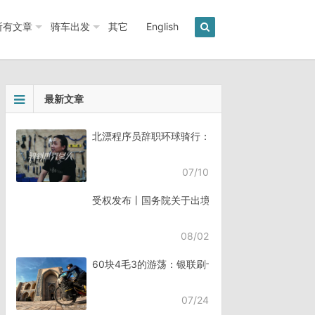
所有文章
骑车出发
其它
English
最新文章
北漂程序员辞职环球骑行：7年骑行45个国家《骑
07/10
受权发布丨国务院关于出境入境管理的规定
08/02
60块4毛3的游荡：银联刷卡失败，却扣了钱
07/24