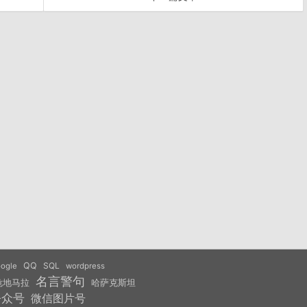
QQ
SQL
ogle
wordpress
名言警句
危地马拉
哈萨克斯坦
公众号
微信图片号