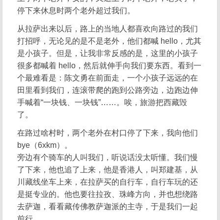
停下来休息时两个老外超过我们。
从拉萨出来以后，路上的当地人都喜欢向路过的我们
打招呼，无论见的是不是老外，他们都喊 hello，尤其
是小孩子。但是，让我非常反感的是，这里的小孩子
很多都喊着 hello，然后就伸手向我们要东西。看到一
个最难看是：陈文勇在前面走，一个小孩子远远的在
田里看到我们，连滚带爬的跑到公路旁边，边跑边伸
手喊着“一块钱、一块钱”……。唉，旅游把西藏毁
了。
在路过啥村时，两个老外在村口停了下来，我向他们
bye（6xkm）。
旁边有个骑车的人叫我们，听说话没太听懂。我们慢
了下来，他也追了上来，他是香港人，叫郑建基，从
川藏线坐车上来，在拉萨买的自行车，自行车玩的还
是挺专业的。他也要往拉孜、珠峰方向，并也想绕路
去萨迦，看看藏传佛教萨迦派的主寺，于是我们一起
前行。