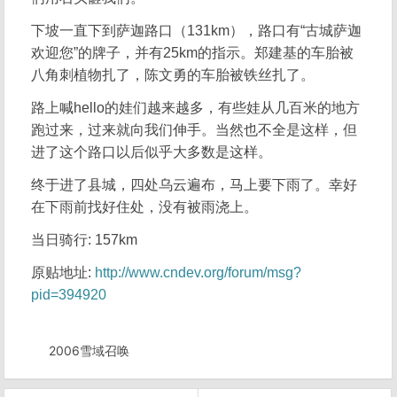
下坡一直下到萨迦路口（131km），路口有“古城萨迦
欢迎您”的牌子，并有25km的指示。郑建基的车胎被
八角刺植物扎了，陈文勇的车胎被铁丝扎了。
路上喊hello的娃们越来越多，有些娃从几百米的地方
跑过来，过来就向我们伸手。当然也不全是这样，但
进了这个路口以后似乎大多数是这样。
终于进了县城，四处乌云遍布，马上要下雨了。幸好
在下雨前找好住处，没有被雨浇上。
当日骑行: 157km
原贴地址:
http://www.cndev.org/forum/msg?
pid=394920
2006雪域召唤