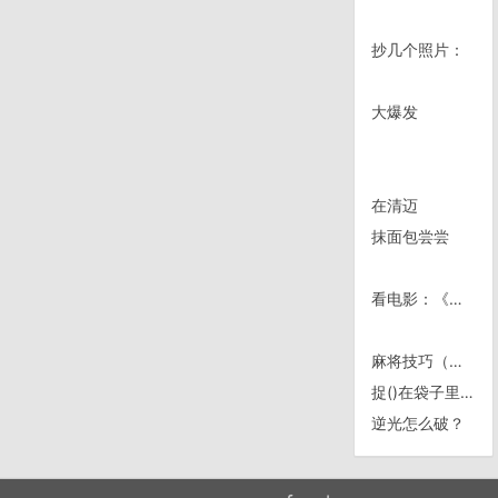
抄几个照片：
大爆发
在清迈
抹面包尝尝
看电影：《改编剧本(Adaptation)》
麻将技巧（转）
捉()在袋子里。
逆光怎么破？