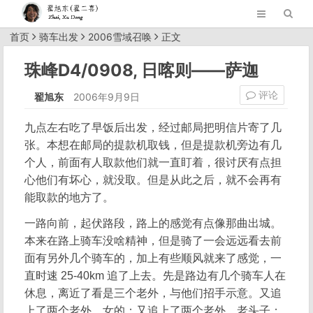
首页
骑车出发
2006雪域召唤
正文
珠峰D4/0908, 日喀则——萨迦
评论
翟旭东
2006年9月9日
九点左右吃了早饭后出发，经过邮局把明信片寄了几
张。本想在邮局的提款机取钱，但是提款机旁边有几
个人，前面有人取款他们就一直盯着，很讨厌有点担
心他们有坏心，就没取。但是从此之后，就不会再有
能取款的地方了。
一路向前，起伏路段，路上的感觉有点像那曲出城。
本来在路上骑车没啥精神，但是骑了一会远远看去前
面有另外几个骑车的，加上有些顺风就来了感觉，一
直时速 25-40km 追了上去。先是路边有几个骑车人在
休息，离近了看是三个老外，与他们招手示意。又追
上了两个老外，女的；又追上了两个老外，老头子；