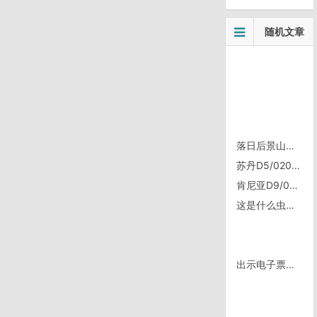
随机文章
落日后景山上等着故宫开灯拍照的人还真多
苏丹D5/0207，昨天神器照片
肯尼亚D9/0508，Lokichar
这是什么虫子？
出示电子票即可