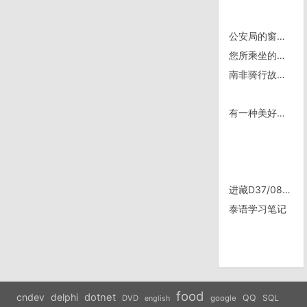
公安局的窗子都涂成藏式的了～
您所乘坐的是209次列车，由曼谷开往大城走行71公里
南非骑行故事 | D60/0318 J-Bay 修油炉
有一种美好叫作：世界很美，而你刚好有空
进藏D37/0825, 那曲休息
泰语学习笔记
food
cndev
delphi
dotnet
QQ
SQL
DVD
google
english