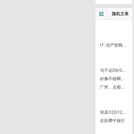
随机文章
IT: 信产部网游基金招标 盛大金山等10公司中标
乌干达D6/0524，Iganga
好像不错啊，淘宝买票还有打折
广州，点都德大茶楼
埃及D22/1221，赛得港
在折腾中旅行