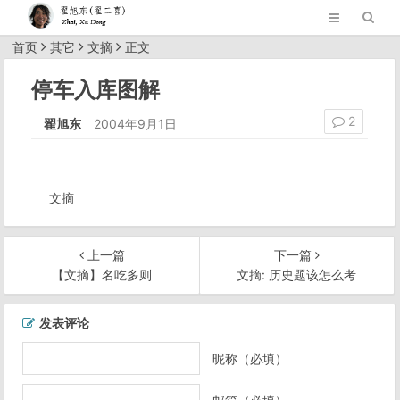
首页
其它
文摘
正文
停车入库图解
2
翟旭东
2004年9月1日
文摘
上一篇
下一篇
【文摘】名吃多则
文摘: 历史题该怎么考
文
发表评论
章
导
昵称（必填）
航