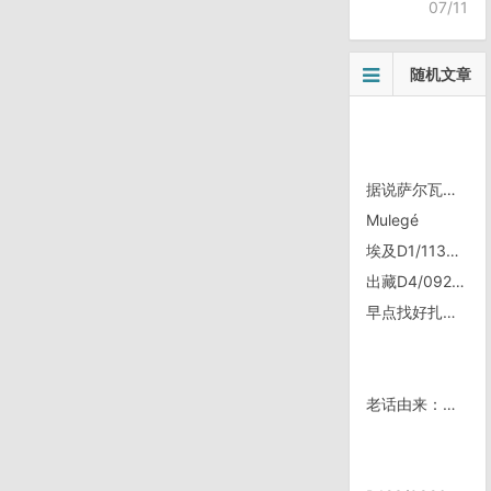
07/11
随机文章
据说萨尔瓦多only用美元
Mulegé
埃及D1/1130，入境
出藏D4/0927，曲松到加查32道班
早点找好扎营点，就可以安心的看下落的阳光了｜照片故事
老话由来：正月里剃头死舅舅