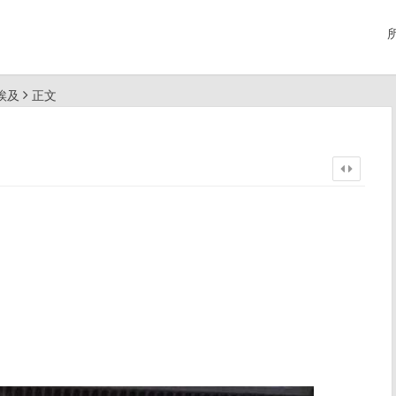
行埃及
正文
。