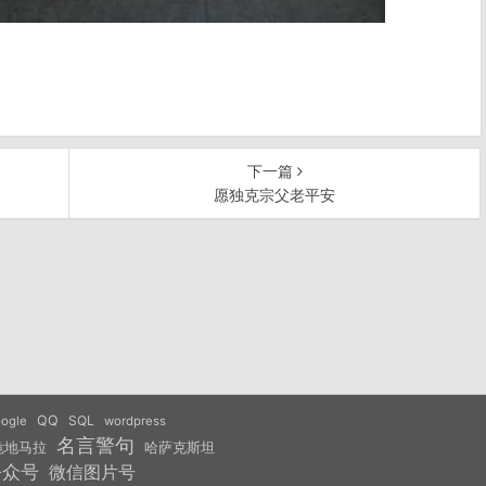
下一篇
愿独克宗父老平安
QQ
SQL
ogle
wordpress
名言警句
危地马拉
哈萨克斯坦
公众号
微信图片号