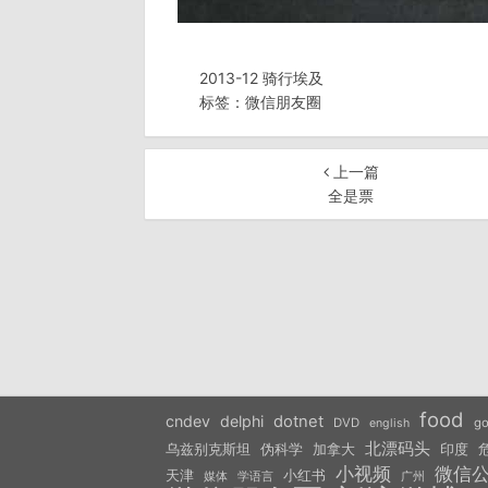
2013-12 骑行埃及
标签：
微信朋友圈
上一篇
全是票
food
cndev
delphi
dotnet
DVD
go
english
北漂码头
乌兹别克斯坦
伪科学
加拿大
印度
小视频
微信
天津
小红书
学语言
媒体
广州