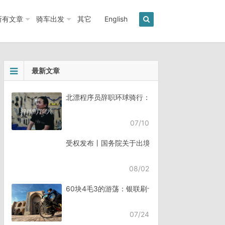
所有文章
骑车出发
其它
English
最新文章
北漂程序员辞职环球骑行：7年骑行45个国家《骑
07/10
受权发布丨国务院关于出境入境管理的规定
08/02
60块4毛3的游荡：银联刷卡失败，却扣了钱
07/24