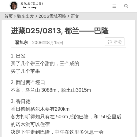
首页
骑车出发
2006雪域召唤
正文
进藏D25/0813, 都兰——巴隆
评论
翟旭东
2006年8月15日
1. 出发
买了几个饼三个甜的，三个咸的
买了几个苹果
2. 翻过两个垭口
不高，乌兰山 3088m，脱土山3015m
3. 香日德
香日德到格尔木要有290km
各方打听得知只有在 50km 后的巴隆，和150公里后
的诺木洪可以住宿
决定下午走到巴隆，中午在这里多休息一会