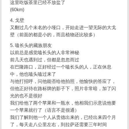
这里吃饭茶里已经不放盐了
(60km)
4. 戈壁
又翻过几个未名的小垭口，开始走进一望无际的大戈
壁（前面的都是小的，而且植物还比较多）
5. 嗑长头的藏族朋友
以前总是感觉嗑长头的人非常神秘
前几天也遇到过，但都是忽忽而过
在巴隆路口，正好经过一个嗑长头的人，正在休息
中，他也嗑头嗑过来了
与他打招呼，问他能否给他拍照，他愉快的答应了，
但他正好待在路标牌的影子下，照片非常暗，加了闪
光的也不是很好
我们给他了两个苹果和一瓶水，他相我们示意说他要
一个苹果就行了（语言不是很通）
我们了解到他一个人从贵德出来的，已经出来四个月
了，每天走八公里左右，到拉萨还需要三年时间