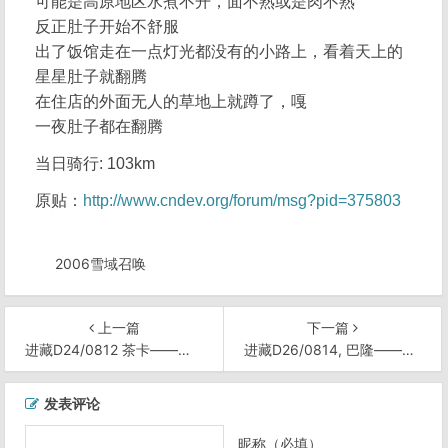
可能是高原地区水煮不开，面不熟或是肉不熟
反正肚子开始不舒服
出了饭馆走在一点灯光都没有的小路上，看着天上的
星星肚子就翻腾
在住店的外面无人的草地上就蹲了，嘎
一夜肚子都在翻腾
当日骑行: 103km
原贴：
http://www.cndev.org/forum/msg?pid=375803
2006雪域召唤
上一篇
下一篇
进藏D24/0812 茶卡——都兰
进藏D26/0814, 巴隆——诺木洪
文
发表评论
章
导
昵称（必填）