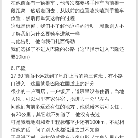
在他前面有一辆推车，他每次都要将手推车向前推一
段距离，然后走回去，从以前的位置嗑头嗑到手推车
位置，然后再重复这样的过程
这就是信仰，我们不了解他这样的行动，就像别人不
了解我们为什么要骑车进藏一样
与他告别，他向我们扎西得勒
我们选择了不进入巴隆的公路（这里指示进入巴隆还
要10km）
6. 巴隆
17:30 前面不远就到了地图上写的第三道班，有小路
口进入，这里就是巴隆在国道上的部分
很小的一户商店，一户饭店，道班里没有住宿，当地
人说，可以村里有家住宿，拐进去一公里左右
问他们向前多远还有住的地方，他说诺木洪可以住，
有20公里，其它就不知道了，他没有去过
可是我看地图和看里程标都至少还有100km，不能相
信他的话，问了别人也都说没去过不知道
于是进了村，进村的感觉有点像电影《大鱼》里小村