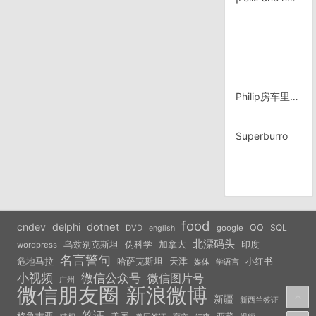
Philip房车里的画
Superburro
food
cndev
delphi
dotnet
QQ
SQL
DVD
google
english
北漂码头
乌兹别克斯坦
伪科学
加拿大
印度
wordpress
名言警句
危地马拉
天津
小红书
哈萨克斯坦
学语言
媒体
小视频
微信公众号
微信图片号
广州
微信朋友圈
新浪微博
新疆
新西兰签证
签证