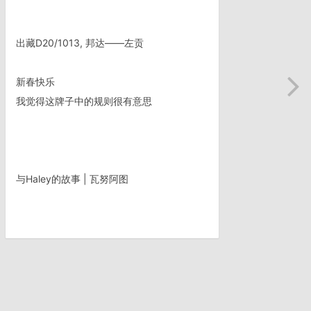
出藏D20/1013, 邦达——左贡
新春快乐
我觉得这牌子中的规则很有意思
与Haley的故事 | 瓦努阿图