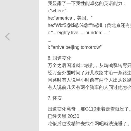
我显露了一下我性能卓劣的英语能力：
i:“where”
he:“america，美国。”
he:“W!#$@!$@%@#%@!!（倒北京还
i: “... eighty five .... hunderd ....”
...
i: “arrive beijing tomorrow”
6. 国道变化
万全之后国道就比较乱，从鸡鸣驿转弯
经万全外围时问了好几次路才沿一条路边的
问路时有人说半小时前有两个人出从这
有人说前几天有两个骑车的人问过他怎
7. 怀安
国道变化离奇，那G110走着走着就没
已经天黑 20:30
吃饭后也没精神去找个网吧就洗洗睡了