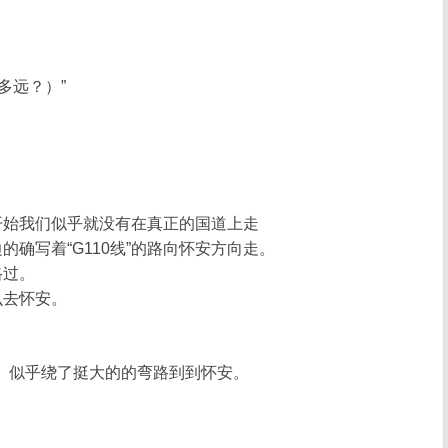
有多远？）”
开始我们似乎就没有在真正的国道上走
确写着“G110线”的路向怀安方向走。
路过。
么去怀安。
了。似乎绕了挺大的的弯路到到怀安。
。