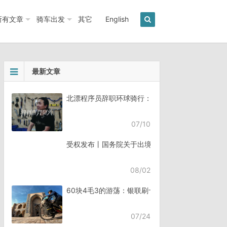
所有文章
骑车出发
其它
English
最新文章
北漂程序员辞职环球骑行：7年骑行45个国家《骑
07/10
受权发布丨国务院关于出境入境管理的规定
08/02
60块4毛3的游荡：银联刷卡失败，却扣了钱
07/24