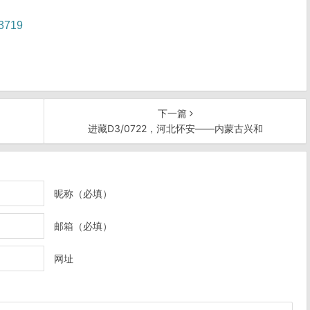
63719
下一篇
进藏D3/0722，河北怀安——内蒙古兴和
昵称（必填）
邮箱（必填）
网址