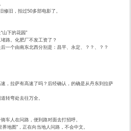
。
旧修旧，拍过50多部电影了。
“山下的花园”
工堵路。化肥厂不发工资了？
最后一个由南东北西分别是：昌平、永定、？？、？？
。
高速，拉萨有高速了吗？后经确认，的确是从丹东到拉萨
国道转弯处去往万全。
个骑车人在问路，便到路对面去打招呼。
世界地图”，正在向当地人问路，不会中文。