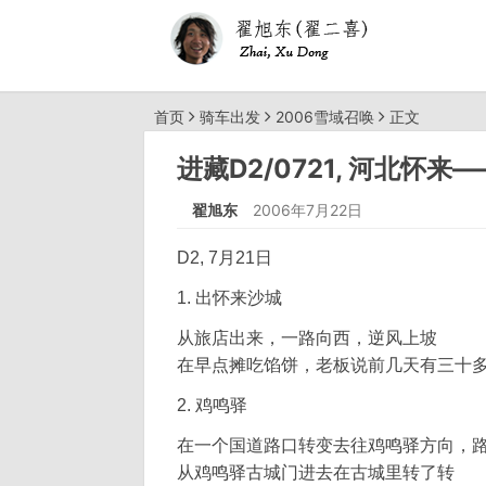
首页
骑车出发
2006雪域召唤
正文
进藏D2/0721, 河北怀来
翟旭东
2006年7月22日
D2, 7月21日
1. 出怀来沙城
从旅店出来，一路向西，逆风上坡
在早点摊吃馅饼，老板说前几天有三十
2. 鸡鸣驿
在一个国道路口转变去往鸡鸣驿方向，路碑
从鸡鸣驿古城门进去在古城里转了转