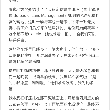
斜坡。
看这地方的介绍读了半天确定这是由BLM（国土管理
局 Bureau of Land Management）规划的允许免费扎
营的营地。这时一辆房车也开进来，下来一对老夫
妻，看了介绍后打算在这里驻扎。这位阿姨问我车上
这个是不是ukulele，她也带着一把，一会我们可以一
块弹弹曲。
营地停车场里已经停了一辆大房车，他们放下一辆小
四轮越野摩托，开进深处去了，原来远处那些小山丘
是越野车的游乐园。
探在哪扎帐的功夫，那阿姨过来问我，是否愿意和他
们一起晚餐，很简单的晚餐。我当然不客气啦，“是
的，我愿意，谢谢啦。” 他们准备晚餐，我先扎帐
篷。
我本想把帐篷扎在那干泥地面上，可是看四周远方的
云都在落雨，担心一会下雨地面积水或泥泞，最终还