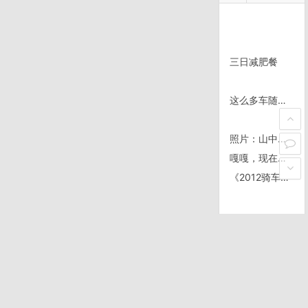
三日减肥餐
这么多车随便挑
照片：山中小屋
嘎嘎，现在在天津，明天出发去上海
《2012骑车出发》计划路线
印度D21/0202，Mysore-Bangalore
火山冲顶
时事笑话: 中国经济学家的奇谈怪论
还是睡帐篷舒服，还是骑车时不累