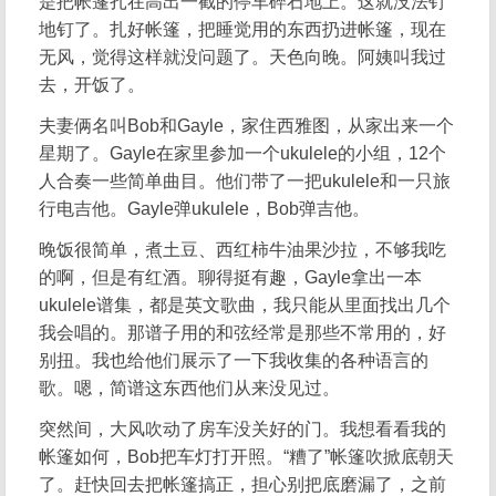
是把帐篷扎在高出一截的停车碎石地上。这就没法钉
地钉了。扎好帐篷，把睡觉用的东西扔进帐篷，现在
无风，觉得这样就没问题了。天色向晚。阿姨叫我过
去，开饭了。
夫妻俩名叫Bob和Gayle，家住西雅图，从家出来一个
星期了。Gayle在家里参加一个ukulele的小组，12个
人合奏一些简单曲目。他们带了一把ukulele和一只旅
行电吉他。Gayle弹ukulele，Bob弹吉他。
晚饭很简单，煮土豆、西红柿牛油果沙拉，不够我吃
的啊，但是有红酒。聊得挺有趣，Gayle拿出一本
ukulele谱集，都是英文歌曲，我只能从里面找出几个
我会唱的。那谱子用的和弦经常是那些不常用的，好
别扭。我也给他们展示了一下我收集的各种语言的
歌。嗯，简谱这东西他们从来没见过。
突然间，大风吹动了房车没关好的门。我想看看我的
帐篷如何，Bob把车灯打开照。“糟了”帐篷吹掀底朝天
了。赶快回去把帐篷搞正，担心别把底磨漏了，之前