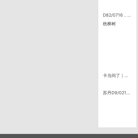
D82/0716，双廊
桄榔树
卡当间了｜骑行墨西哥——危地马拉
苏丹D9/0211，今天路上荒漠自拍图