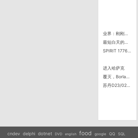
业界：刚刚才看到 Google 推出的本地搜索服务
最短白天的日出
SPIRIT 1776-1976
进入哈萨克
覆灭，Borland 王朝
苏丹D23/0225
food
cndev
delphi
dotnet
QQ
SQL
DVD
google
english