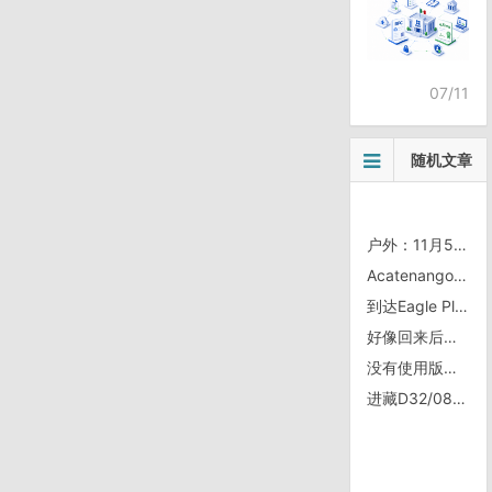
07/11
随机文章
户外：11月5日，香山
Acatenango-Fuego火山脚下
到达Eagle Plains，骑行育空北极圈
好像回来后没有写过
没有使用版本控制的黑暗时代——版本控制心得
进藏D32/0820, 五道梁、风火山口、不冻泉、沱沱河