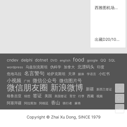
西雅图机场转机
出藏D20/1013, 邦达——左贡
food
cndev
delphi
dotnet
QQ
SQL
DVD
google
english
北漂码头
乌兹别克斯坦
伪科学
加拿大
印度
wordpress
名言警句
危地马拉
天津
小红书
哈萨克斯坦
学语言
媒体
小视频
微信公众号
微信图片号
广州
微信朋友圈
新浪微博
新疆
新西兰签证
签证
美国
格鲁吉亚
西藏
猜想
美国签证
视频
育空
行李
香山
阿塞拜疆
阿拉斯加
阿根廷
骑行者
麻将
Copyright © Zhai Xu Dong, SINCE 1979