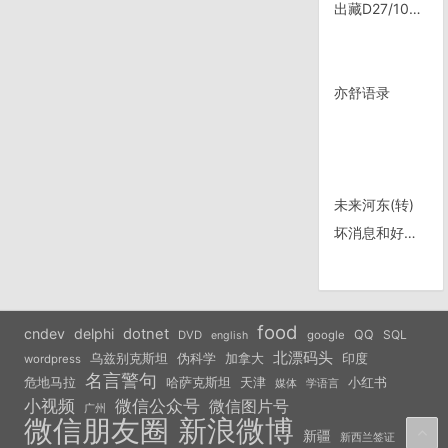
出藏D27/1020, 盐井——西藏|云南——佛山乡
亦舒语录
未来河东(转)
坏消息和好消息
food
cndev
delphi
dotnet
QQ
SQL
DVD
google
english
北漂码头
乌兹别克斯坦
伪科学
加拿大
印度
wordpress
名言警句
危地马拉
天津
小红书
哈萨克斯坦
学语言
媒体
小视频
微信公众号
微信图片号
广州
微信朋友圈
新浪微博
新疆
新西兰签证