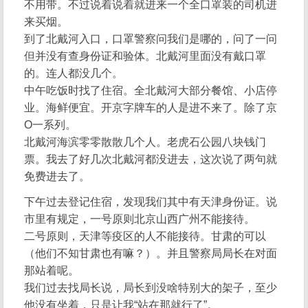
不用带。不过说着说着就进来一个全口罩装的司机进
来买烟。
到了北戴河入口，口罩警察问我们是哪的，问了一问
但并没有查身份证和验体。北戴河里面没有戴口罩
的。连人都没几个。
中午吃饭时找了住宿。全北戴河大部分餐馆、小店停
业。海鲜便宜。开京字牌车的人是进不来了。除了京
O一系列。
北戴河海滨零零散散几个人。老虎石公园八块钱门
票。我去了好几次北戴河都没进去，这次说了两句就
免费进去了。
下午过去登记住宿，发现我们其中有天津身份证。说
市里有规定，一号原则北京山西广州不能接待。
二号原则，天津等疫区的人不能接待。甘肃的可以
（他们不知甘肃也有嘛？）。并且警察局局长在对面
那站着呢。
我们过去找局长说，局长到没啥特别大的架子，至少
他没有坐着，只是让我“站在那就行了”。