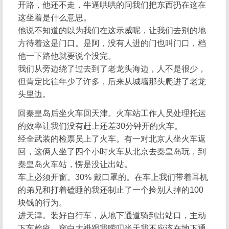
开路，他还不走，牛逼哄哄的问我们把东西扔在这在
这坐着是什么意思。
他说不知道的以为我们在这示威呢，让我们去别的地
方待着这是门口。是阿，没有人进的门也叫门口，档
他一下路他就要说个没完。
我们从旁边绕了过去到了老龙头海边，人不是很少，
但肯定比往年少了许多，后来从城墙那头爬进了老龙
头里边。
回秦皇岛后坐火车回天津。火车站工作人员处理托运
的效率让我们没有赶上还差30分钟开的火车。
经全武装的检票员上了火车。有一对北京人坐火车返
回，这俩人坐了四个小时火车从北京去秦皇岛玩，到
秦皇岛火车站，愣是没让出站。
车上必须开窗。30% 戴口罩的。在车上我们带着耳机
的弟兄和打着磕睡的我还制止了一个捡别人掉的100
块钱的行为。
进天津。装好自行车，从地下通道骑到出站口，主动
下车检疫。穿白大褂跟我唠叨半天我不应该在地下通