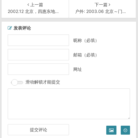
上一篇
下一篇
2002.12 北京，四惠东地铁站——古城地铁站，步行
户外: 2003.06 北京～门头沟斋堂水库 骑行往返(80km*2)
文
发表评论
章
导
昵称（必填）
航
邮箱（必填）
网址
滑动解锁才能提交