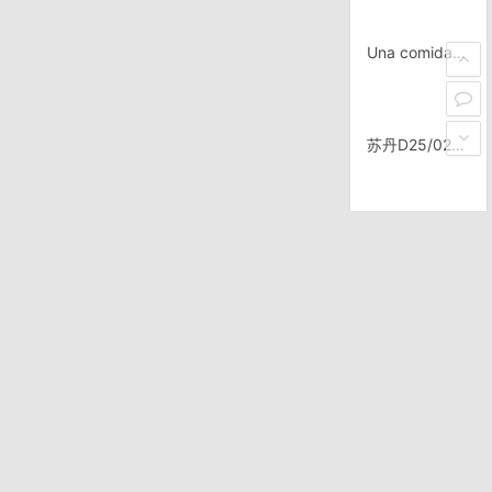
Una comida normal en un pequeño pueblo. 50 pesos.
苏丹D25/0227，Qadarif
1$五磅，这是20¢的
MD，给人做一个破程序，没完没了的错误，没完没了的客服，靠，以后不干这种东西了。
坦桑尼亚D75/1011，Iringa
关于转基因