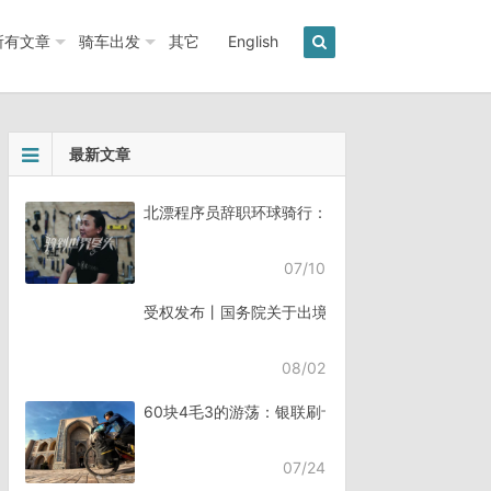
所有文章
骑车出发
其它
English
最新文章
北漂程序员辞职环球骑行：7年骑行45个国家《骑
07/10
受权发布丨国务院关于出境入境管理的规定
08/02
60块4毛3的游荡：银联刷卡失败，却扣了钱
07/24