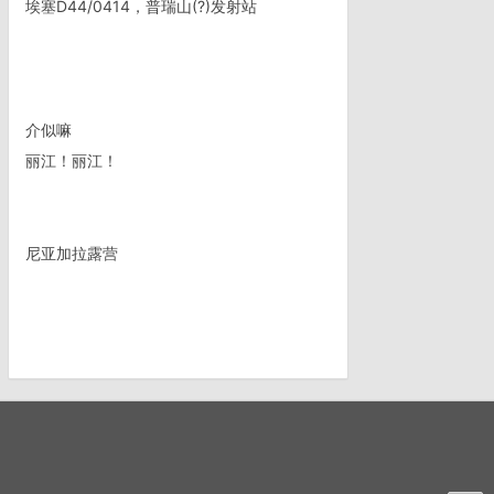
埃塞D44/0414，普瑞山(?)发射站
介似嘛
丽江！丽江！
尼亚加拉露营