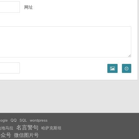
网址
QQ
SQL
ogle
wordpress
名言警句
危地马拉
哈萨克斯坦
公众号
微信图片号