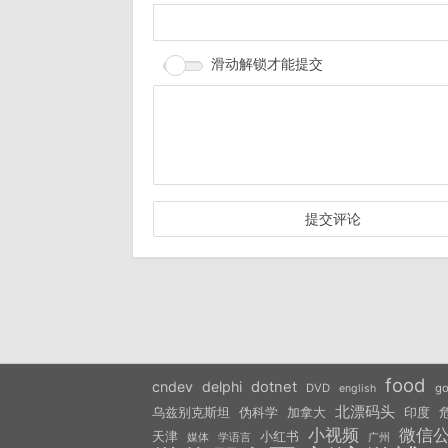
滑动解锁才能提交
food
cndev
delphi
dotnet
DVD
go
english
北漂码头
乌兹别克斯坦
伪科学
加拿大
印度
小视频
微信
天津
小红书
学语言
媒体
广州