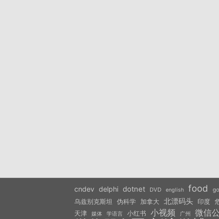
food
cndev
delphi
dotnet
DVD
go
english
北漂码头
乌兹别克斯坦
伪科学
加拿大
印度
小视频
微信
天津
小红书
学语言
媒体
广州