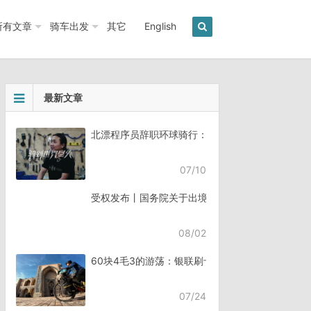
所有文章
骑车出发
其它
English
最新文章
北漂程序员辞职环球骑行：7年骑行45个国家《骑
07/10
受权发布丨国务院关于出境入境管理的规定
08/02
60块4毛3的游荡：银联刷卡失败，却扣了钱
07/24