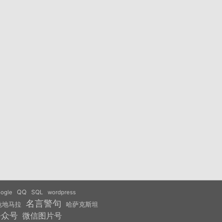
QQ
SQL
ogle
wordpress
名言警句
危地马拉
哈萨克斯坦
公众号
微信图片号