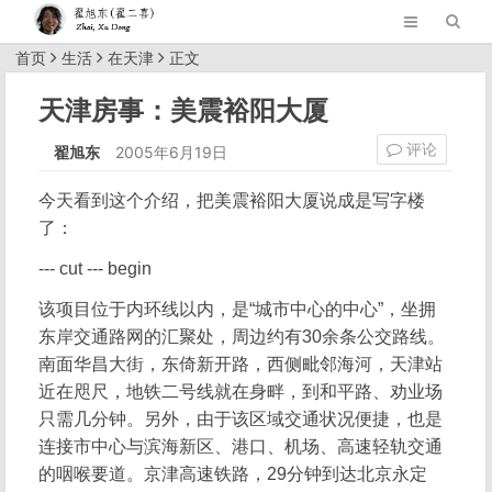
首页
生活
在天津
正文
天津房事：美震裕阳大厦
评论
翟旭东
2005年6月19日
今天看到这个介绍，把美震裕阳大厦说成是写字楼
了：
--- cut --- begin
该项目位于内环线以内，是“城市中心的中心”，坐拥
东岸交通路网的汇聚处，周边约有30余条公交路线。
南面华昌大街，东倚新开路，西侧毗邻海河，天津站
近在咫尺，地铁二号线就在身畔，到和平路、劝业场
只需几分钟。另外，由于该区域交通状况便捷，也是
连接市中心与滨海新区、港口、机场、高速轻轨交通
的咽喉要道。京津高速铁路，29分钟到达北京永定