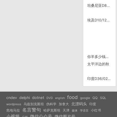
坦桑尼亚D86/1022，Tunduma
埃及D10/1209，Dahab
你羊多少钱一斤？
太平洋边的秋
印度D36/0216，Purnea
food
cndev
delphi
dotnet
QQ
SQL
DVD
google
english
北漂码头
乌兹别克斯坦
伪科学
加拿大
印度
wordpress
名言警句
危地马拉
天津
小红书
哈萨克斯坦
学语言
媒体
小视频
微信公众号
微信图片号