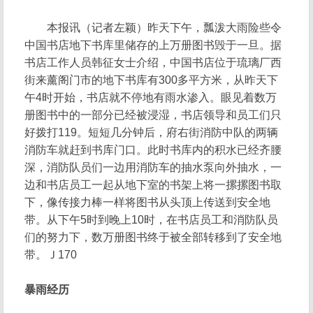
本报讯（记者左颖）昨天下午，瓢泼大雨险些令
中国书店地下书库里储存的上万册图书毁于一旦。据
书店工作人员韩征女士介绍，中国书店位于琉璃厂西
街来薰阁门市的地下书库有300多平方米，从昨天下
午4时开始，书店就不停地有雨水渗入。眼见着数万
册图书中的一部分已经被浸湿，书店领导和员工们只
好拨打119。短短几分钟后，府右街消防中队的两辆
消防车就赶到书库门口。此时书库内的积水已经齐腰
深，消防队员们一边用消防车的抽水泵向外抽水，一
边和书店员工一起从地下室的书架上将一摞摞图书取
下，像传接力棒一样将图书从头顶上传送到安全地
带。从下午5时到晚上10时，在书店员工和消防队员
们的努力下，数万册图书终于被全部转移到了安全地
带。Ｊ170
暴雨经历