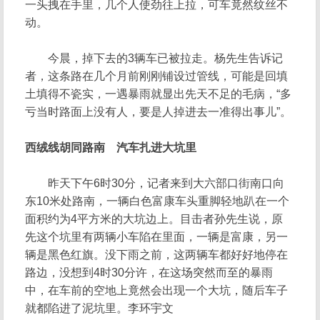
一头拽在手里，几个人使劲往上拉，可车竟然纹丝不
动。
今晨，掉下去的3辆车已被拉走。杨先生告诉记
者，这条路在几个月前刚刚铺设过管线，可能是回填
土填得不瓷实，一遇暴雨就显出先天不足的毛病，“多
亏当时路面上没有人，要是人掉进去一准得出事儿”。
西绒线胡同路南 汽车扎进大坑里
昨天下午6时30分，记者来到大六部口街南口向
东10米处路南，一辆白色富康车头重脚轻地趴在一个
面积约为4平方米的大坑边上。目击者孙先生说，原
先这个坑里有两辆小车陷在里面，一辆是富康，另一
辆是黑色红旗。没下雨之前，这两辆车都好好地停在
路边，没想到4时30分许，在这场突然而至的暴雨
中，在车前的空地上竟然会出现一个大坑，随后车子
就都陷进了泥坑里。李环宇文