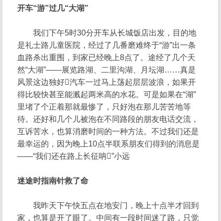
开车“游”过几“大湖”
我们下午5时30分开车从长城饭店出发，目的地
是礼士路儿童医院，经过了几番磨难终于“游”出一条
血路杀出重围，到家已经晚上8点了。途经了几个天
然“大湖”——展览路湖、二里沟湖、月坛湖……真是
风景这边独好汽车一过马上荡起层层波浪，如果开
得比较快甚至能溅起两米高的水花。可是如果在“湖”
里堵了个正着那就最惨了，只好泡在那儿苦苦地等
待。还好和几个儿被泡在不同路段的朋友电话交流，
互诉苦水，也算消磨时间的一种方法。不过我们还是
最幸运的，因为晚上10点半联系朋友们得到的消息是
——“我们还在路上长征呐”小远
迷途时指南针救了命
我昨天下午快五点在地安门，晚上十点半才回到
家，也算是开了眼了。中间有一段时间迷了路，只觉