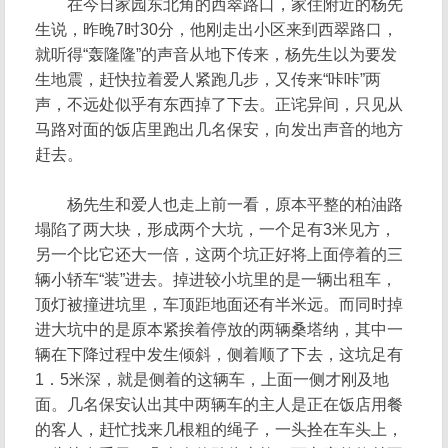
在今日家园东北角的西翠路口，家住附近的杨先
生说，昨晚7时30分，他刚走出小区来到西翠路口，
就听得“轰隆隆”的声音从地下传来，杨先生以为要发
生地震，赶快拉着爱人紧跑几步，又传来“咔咔”两
声，不远处似乎有东西掉了下去。正诧异间，只见从
马路对面的饭店里跑出几名保安，向发出声音的地方
赶去。
杨先生和爱人也走上前一看，原本平整的柏油路
塌陷了两大块，形成两个大坑，一个足有3米见方，
另一个比它还大一倍，这两个坑正好将上面停着的三
辆小轿车“装”进去。掉进较小坑里的是一辆出租车，
顶灯被撞进坑里，车顶距地面还有半米远。而同时掉
进大坑中的是原本紧挨着停放的两辆桑塔纳，其中一
辆在下降过程中发生倾斜，侧着顺了下去，这坑足有
1．5米深，就是侧着的这辆车，上面一侧才刚及地
面。几名保安认出其中两辆车的主人是正在饭店用餐
的客人，赶忙找来几根粗的绳子，一头拴在车头上，