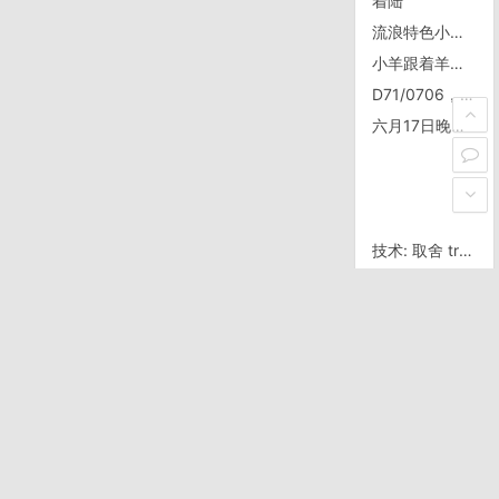
着陆
流浪特色小吃——油煎冻煮蛋
小羊跟着羊群掉了队
D71/0706，小雪山大雪山
六月17日晚不死骑聚会
技术: 取舍 try finally
南非D11/0128 Moorreesburg
出藏D20/1013, 邦达——左贡
发个图，tree new bee用
food
cndev
delphi
dotnet
QQ
SQL
DVD
google
english