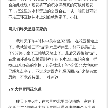
会如此壮观！莲花桥下的积水深得真的可以种莲花
了，把这里的水和旁边的公园合在一块，咱们就可以
不走三环直接从水上划船就到家了。小陈
哥儿们昨天是游回家的
我昨天下午4时从中关村坐323路，在花园桥堵上
了。我就沿着三环“游”到六里桥南里，好不容易赶上
了937路，坐了三站地又堵上了。最后又得接着“游”，
在北四环岳各庄桥看到桥下的下水道口像趵突泉一样
喷出1米多高的水柱，真是壮观！等“游”回北大地家时
已经九点半了。不过这次回家的经历回想起来挺有意
思的，不觉得特累。 杜新达
7旬大妈冒雨疏水道
昨天下午5时，在六里桥北里西侧辅路，家住干
休所年过7旬的马大妈正冒雨疏通路边的两个下水道