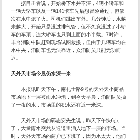
据目击者说，开始桥下水并不深，4辆小轿车和
一辆大轿车以及一辆141卡车先后想冒险通过，但依
次在水中熄了火。司机们跳出车外。几分钟后，水越
来越大，开始只是没过排气管，但不久竟没过了小轿
车的车顶，连大轿车也只剩上面的小半截。7时许，
丰台消防中队赶到现场试图救援，但由于几辆车均在
水中央，消防车也无法靠近，众消防员只能无功而
返。
天外天市场今晨仍水深一米
本报讯昨天下午，南礼士路9号的天外天小商品
市场地下一层被雨水冲泡，到今天早晨，消防队员抽
了一夜的水，市场里的积水还有近一米深。
天外天市场的郭志安先生说，昨天下午快6点
了，大量雨水突然从通道里涌入地下一层的市场。当
时，天外天市场的商户已下班了，因为水太大，他们