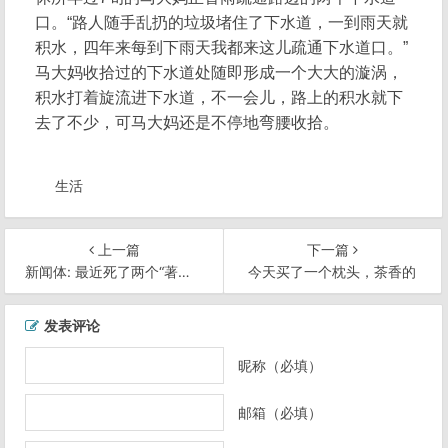
口。“路人随手乱扔的垃圾堵住了下水道，一到雨天就
积水，四年来每到下雨天我都来这儿疏通下水道口。”
马大妈收拾过的下水道处随即形成一个大大的漩涡，
积水打着旋流进下水道，不一会儿，路上的积水就下
去了不少，可马大妈还是不停地弯腰收拾。
生活
上一篇
下一篇
新闻体: 最近死了两个“著名”程序员
今天买了一个枕头，茶香的
文
发表评论
章
导
昵称（必填）
航
邮箱（必填）