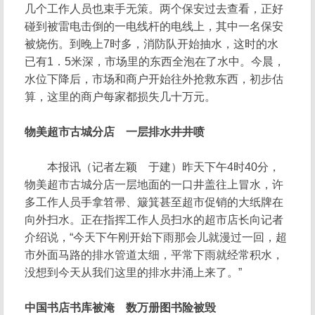
几个工作人员也束手无策。两个保安过去查看，正好
碰到被雷电击倒的一电线杆的电线上，其中一名保安
被烧伤。到晚上7时多，消防队开始抽水，这时的水
已有1．5米深，市场里的东西全泡在了水中。今晨，
水位下降后，市场和商户开始往外抢救东西，初步估
算，这里的商户每家都损失几十万元。
物美超市古城分店 一层排水井井喷
本报讯（记者左颖 于建）昨天下午4时40分，
物美超市古城分店一层地面的一口井盖往上冒水，许
多工作人员手拿笤帚、簸箕甚至超市促销的大纸牌在
向外扫水。正在指挥工作人员扫水的超市店长向记者
介绍说，“今天下午刚开始下雨那会儿就漫过一回，超
市外面马路的排水管道太细，平常下雨就经常积水，
没想到今天从我们这里的排水井涌上来了。”
中国书店书库被淹 数万册图书险被毁