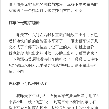
得四周是无穷无尽的黑暗与寒冷。幸好下午买东西时
商家送了一个指南针，这才找到方向。小安
打车“一步跳”秘籍
昨天下午六时左右我从宣武门地铁口出来，水已
经和地铁门前的台阶基本平齐了，一辆出租车试了几
次才找了个停车的位置，让车上的人一步跳上台阶，
我也就趁他跳出来的时候一步跳上出租，后面犹豫了
一下的漂亮美眉就没有打车的机会了，嘿嘿……许多
从地铁出来的人几乎没办法从地铁口走到主路上去打
车。小白
莲花桥下可以种莲花了
我昨天下午4时从白石桥国家气象局出发，用了5
个多小时，晚上9点半才回到南三环木樨园的家，在
路上车被水淹两次熄火，从没见过大水中的北京交通