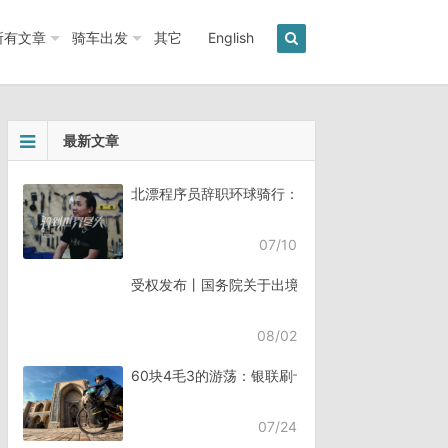
所有文章
骑车出发
其它
English
最新文章
北漂程序员辞职环球骑行：7年骑行45个国家《骑
07/10
受权发布丨国务院关于出境入境管理的规定
08/02
60块4毛3的游荡：银联刷卡失败，却扣了钱
07/24