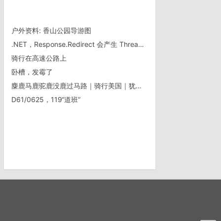
户外资料: 香山公园导游图
.NET，Response.Redirect 会产生 ThreadAbortException 异常
骑行在高速公路上
卧槽，发霉了
麋鹿马鹿驼鹿没鹿过马路｜骑行美国｜犹他州
D61/0625，119“道班”