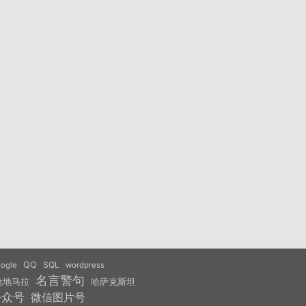
QQ
SQL
ogle
wordpress
名言警句
危地马拉
哈萨克斯坦
公众号
微信图片号