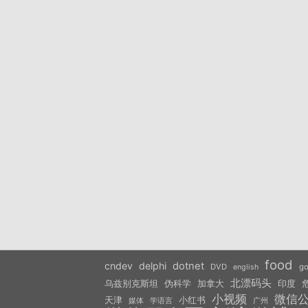
food
cndev
delphi
dotnet
DVD
go
english
北漂码头
乌兹别克斯坦
伪科学
加拿大
印度
小视频
微信
天津
小红书
学语言
媒体
广州