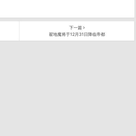
下一篇
逵
翟地魔将于12月31日降临帝都