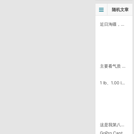
随机文章
近日淘碟，《杀死比尔I、II》等
主要看气质 是什么意思？
1 lb、1.00 lb和1.000 lb的区别是什么？
这是我第八次到拉斯维加斯
GoPro Capture??