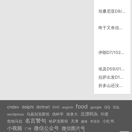
坦桑尼亚D9/0806，维多利亚是非洲最大的湖泊
终于又有信号啦～
伊朗D7/1021，Natanz出城
埃及D59/0127，给救护站的哥们拷电影
拉萨出发D14/0903，珠峰路口
折多山还没到顶，蓝天白云下
food
cndev
delphi
dotnet
QQ
SQL
DVD
google
english
北漂码头
乌兹别克斯坦
伪科学
加拿大
印度
wordpress
名言警句
危地马拉
天津
小红书
哈萨克斯坦
学语言
媒体
小视频
微信公众号
微信图片号
广州