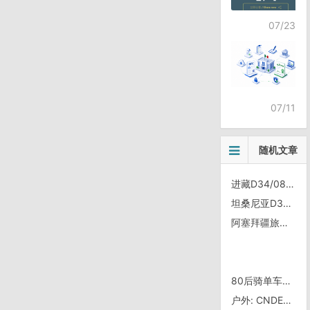
07/23
07/11
随机文章
进藏D34/0822, 唐古拉兵站——唐古拉山口——天下第一道班
坦桑尼亚D33/0830，海拔降到500以下
阿塞拜疆旅舍—在多文明的边缘相遇
80后骑单车穷游澳新35天仅花1.2万
户外: CNDEV 20040905 出游活动安排