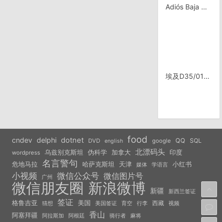
Adiós Baja California
埃及D35/0103，Bahreya沙漠
food
cndev
delphi
dotnet
QQ
SQL
DVD
google
english
北漂码头
乌兹别克斯坦
伪科学
加拿大
印度
wordpress
名言警句
危地马拉
天津
小红书
哈萨克斯坦
学语言
媒体
小视频
微信公众号
微信图片号
广州
微信朋友圈
新浪微博
新疆
新西兰签证
签证
美国
格鲁吉亚
西藏
猜想
美国签证
视频
育空
行李
香山
阿塞拜疆
阿拉斯加
阿根廷
骑行者
麻将